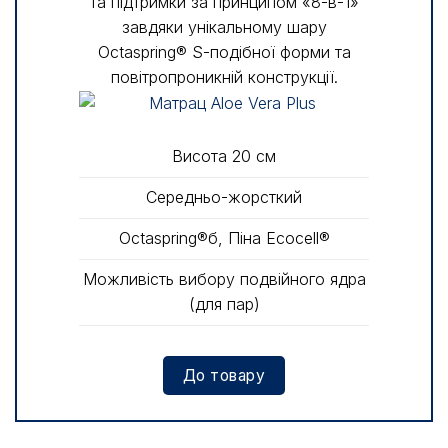
та підтримки за принципом «8-в-1»
завдяки унікальному шару
Octaspring® S-подібної форми та
повітропроникній конструкції.
Висота 20 см
Середньо-жорсткий
Octaspring®б, Піна Ecocell®
Можливість вибору подвійного ядра
(для пар)
До товару