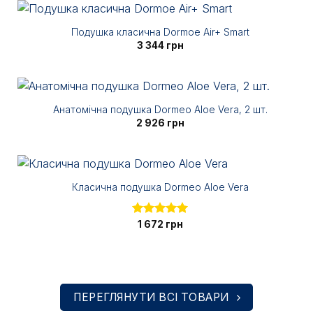
Подушка класична Dormoe Air+ Smart
3 344
грн
Анатомічна подушка Dormeo Aloe Vera, 2 шт.
2 926
грн
Класична подушка Dormeo Aloe Vera
Оцінено в
1 672
грн
5.00
з 5
ПЕРЕГЛЯНУТИ ВСІ ТОВАРИ