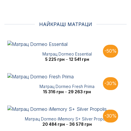
НАЙКРАЩІ МАТРАЦИ
-50%
Матрац Dormeo Essential
Діапазон
5 225
грн
–
12 541
грн
цін:
від
5
225 грн
до
12
-30%
541 грн
Матрац Dormeo Fresh Prima
Діапазон
15 316
грн
–
29 263
грн
цін:
від
15
316 грн
до
29
-30%
263 грн
Матрац Dormeo iMemory S+ Silver Propolis
Діапазон
20 484
грн
–
36 578
грн
цін: