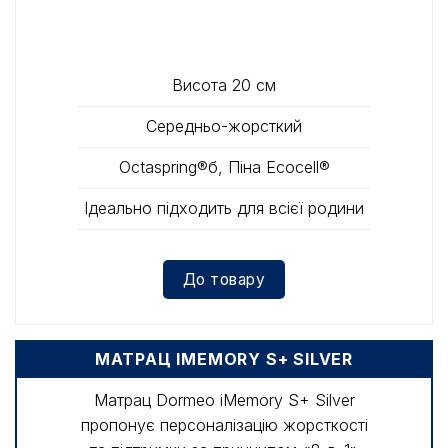
Висота 20 см
Середньо-жорсткий
Octaspring®б, Піна Ecocell®
Ідеально підходить для всієї родини
До товару
МАТРАЦ IMEMORY S+ SILVER
Матрац Dormeo iMemory S+ Silver
пропонує персоналізацію жорсткості