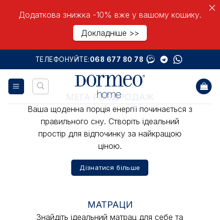
Додаткова знижка -10% вже у вашому кошику.
Докладніше >>
Skip
ТЕЛЕФОНУЙТЕ:
068 677 80 78
to
content
МЕГА РОЗДРОДАЖ
Ваша щоденна порція енергії починається з
правильного сну. Створіть ідеальний
простір для відпочинку за найкращою
ціною.
Дізнатися більше
МАТРАЦИ
Знайдіть ідеальний матрац для себе та