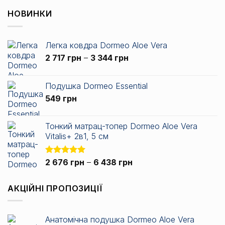
від
НОВИНКИ
3
135 грн
до
Легка ковдра Dormeo Aloe Vera
7
Діапазон
2 717
грн
–
3 344
грн
838 грн
цін:
від
Подушка Dormeo Essential
2
549
грн
717 грн
до
3
Тонкий матрац-топер Dormeo Aloe Vera
344 грн
Vitalis+ 2в1, 5 см
Діапазон
Оцінено в
2 676
грн
–
6 438
грн
5.00
з 5
цін:
від
АКЦІЙНІ ПРОПОЗИЦІЇ
2
676 грн
до
Анатомічна подушка Dormeo Aloe Vera
6