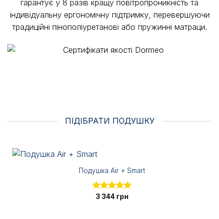
гарантує у 8 разів кращу повітропроникність та
індивідуальну ергономічну підтримку, перевершуючи
традиційні пінополіуретанові або пружинні матраци.
ПІДІБРАТИ ПОДУШКУ
Подушка Air + Smart
Оцінено в
3 344
грн
5.00
з 5