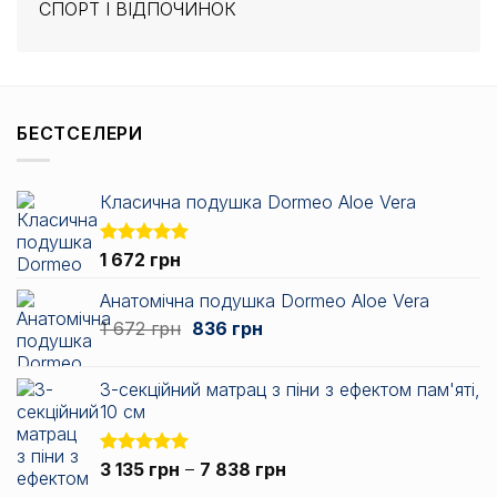
СПОРТ І ВІДПОЧИНОК
БЕСТСЕЛЕРИ
Класична подушка Dormeo Aloe Vera
Оцінено в
1 672
грн
5.00
з 5
Анатомічна подушка Dormeo Aloe Vera
Оригінальна
Поточна
1 672
грн
836
грн
ціна:
ціна:
1
836 грн.
3-секційний матрац з піни з ефектом пам'яті,
672 грн.
10 см
Діапазон
Оцінено в
3 135
грн
–
7 838
грн
5.00
з 5
цін: