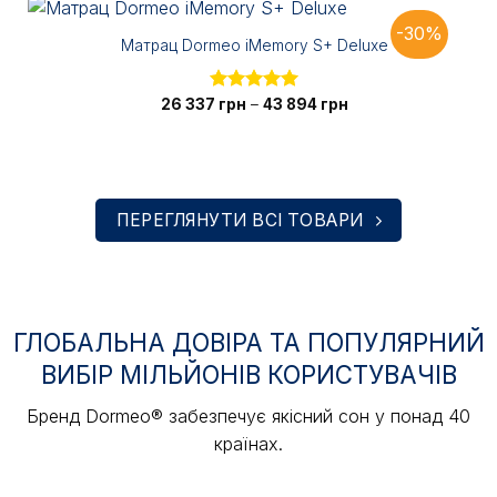
-30%
Матрац Dormeo iMemory S+ Deluxe
Діапазон
26 337
Оцінено в
грн
–
43 894
грн
цін:
5.00
з 5
від
26
337 грн
до
43
894 грн
ПЕРЕГЛЯНУТИ ВСІ ТОВАРИ
ГЛОБАЛЬНА ДОВІРА ТА ПОПУЛЯРНИЙ
ВИБІР МІЛЬЙОНІВ КОРИСТУВАЧІВ
Бренд Dormeo® забезпечує якісний сон у понад 40
країнах.