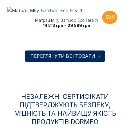
від
20
484 грн
до
36
-50%
578 грн
Матрац Mlily Bamboo Eco Health
Діапазон
14 213
грн
–
29 889
грн
цін:
від
14
213 грн
до
29
889 грн
ПЕРЕГЛЯНУТИ ВСІ ТОВАРИ
НЕЗАЛЕЖНІ СЕРТИФІКАТИ
ПІДТВЕРДЖУЮТЬ БЕЗПЕКУ,
МІЦНІСТЬ ТА НАЙВИЩУ ЯКІСТЬ
ПРОДУКТІВ DORMEO