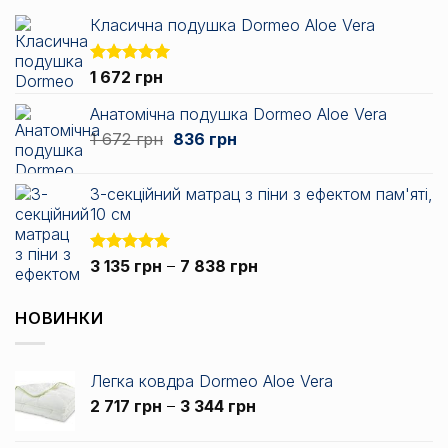
Класична подушка Dormeo Aloe Vera
Оцінено в
1 672
грн
5.00
з 5
Анатомічна подушка Dormeo Aloe Vera
Оригінальна
Поточна
1 672
грн
836
грн
ціна:
ціна:
1
836 грн.
3-секційний матрац з піни з ефектом пам'яті,
672 грн.
10 см
Діапазон
Оцінено в
3 135
грн
–
7 838
грн
5.00
з 5
цін:
від
НОВИНКИ
3
135 грн
до
Легка ковдра Dormeo Aloe Vera
7
Діапазон
2 717
грн
–
3 344
грн
838 грн
цін:
від