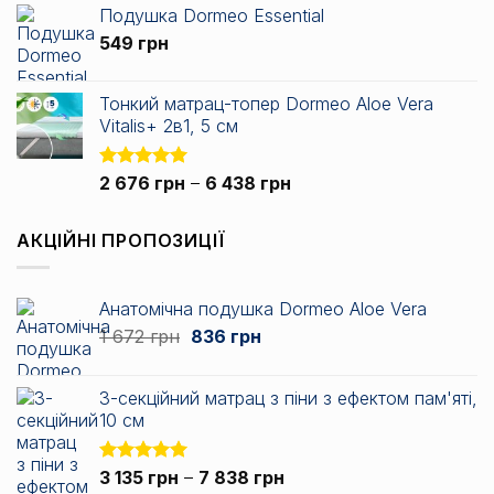
Подушка Dormeo Essential
2
549
грн
717 грн
до
3
Тонкий матрац-топер Dormeo Aloe Vera
344 грн
Vitalis+ 2в1, 5 см
Діапазон
Оцінено в
2 676
грн
–
6 438
грн
5.00
з 5
цін:
від
АКЦІЙНІ ПРОПОЗИЦІЇ
2
676 грн
до
Анатомічна подушка Dormeo Aloe Vera
6
Оригінальна
Поточна
1 672
грн
836
грн
438 грн
ціна:
ціна:
1
836 грн.
3-секційний матрац з піни з ефектом пам'яті,
672 грн.
10 см
Діапазон
Оцінено в
3 135
грн
–
7 838
грн
5.00
з 5