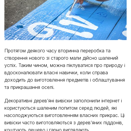
Протягом деякого часу вторинна переробка та
створення нового зі старого мали дійсно шалений
успіх. Таким чином, можна піклуватися про природу і
вдосконалювати власні навички, коли справа
доходить до виготовлення предметів і облаштування
та прикрашання оселі.
Декоративні дерев’яні вивіски заполонили інтернет і
користуються шаленим попитом серед людей, які
насолоджуються виготовленням власних прикрас. Ці
вивіски часто виготовляються з дерев’яних піддонів,
коштують дешево і гарно виглядають.