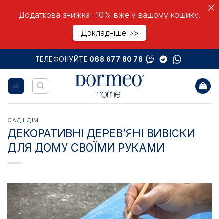
Додаткова знижка -10% вже у вашому кошику.
Докладніше >>
Skip
ТЕЛЕФОНУЙТЕ:
068 677 80 78
to
content
САД І ДІМ
ДЕКОРАТИВНІ ДЕРЕВ’ЯНІ ВИВІСКИ
ДЛЯ ДОМУ СВОЇМИ РУКАМИ