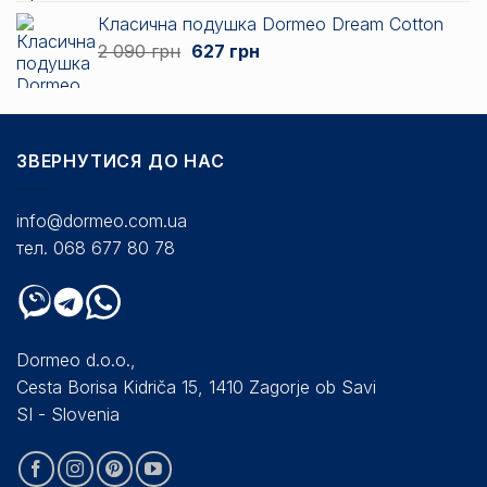
цін:
Класична подушка Dormeo Dream Cotton
від
Оригінальна
Поточна
2 090
грн
627
грн
3
ціна:
ціна:
135 грн
2
627 грн.
до
090 грн.
7
838 грн
ЗВЕРНУТИСЯ ДО НАС
info@dormeo.com.ua
тел. 068 677 80 78
Dormeo d.o.o.,
Cesta Borisa Kidriča 15, 1410 Zagorje ob Savi
SI - Slovenia