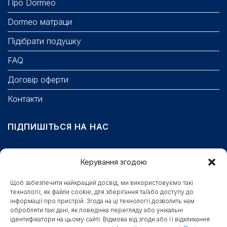
Про Dormeo
Dormeo матраци
Підібрати подушку
FAQ
Договір оферти
Контакти
ПІДПИШІТЬСЯ НА НАС
Email
Керування згодою
Щоб забезпечити найкращий досвід, ми використовуємо такі
технології, як файли cookie, для зберігання та/або доступу до
Поле обов’язкове для заповнення.
інформації про пристрій. Згода на ці технології дозволить нам
обробляти такі дані, як поведінка перегляду або унікальні
Станьте першими, хто отримає бонуси, новини та
ідентифікатори на цьому сайті. Відмова від згоди або її відкликання
доступ до секретних знижок