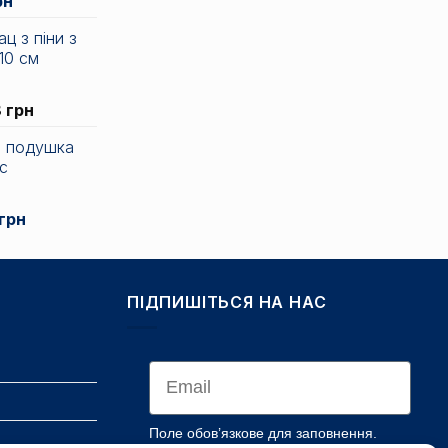
альна
Поточна
рн
ціна:
ц з піни з
836 грн.
10 см
н.
Діапазон
8
грн
цін:
 подушка
від
ic
3
135 грн
до
нальна
Поточна
грн
7
ціна:
838 грн
1
н.
672 грн.
ПІДПИШІТЬСЯ НА НАС
Email
Поле обов’язкове для заповнення.