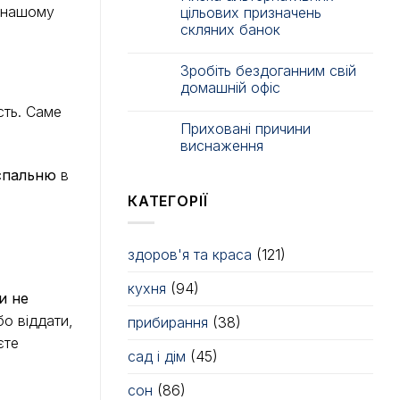
в нашому
цільових призначень
скляних банок
Зробіть бездоганним свій
домашній офіс
сть. Саме
Приховані причини
виснаження
спальню
в
КАТЕГОРІЇ
здоров'я та краса
(121)
кухня
(94)
и не
о віддати,
прибирання
(38)
єте
сад і дім
(45)
сон
(86)