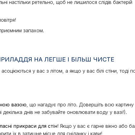
льні настільки ретельно, щоб не лишилося слідів бактерій
овітря!
я приємним запахом.
ПРИЛАДДЯ НА ЛЕГШЕ І БІЛЬШ ЧИСТЕ
соціюються у вас з літом, а якщо у вас білі стіни, тоді 
рною вазою
, що нагадує про літо. Довершіть всю картину
 декілька днів не забувайте оновлювати воду у вазі!).
ласні прикраси для стін
! Якщо у вас є гарне вікно або б
ити їх в затишне місце для сніданку і кави!