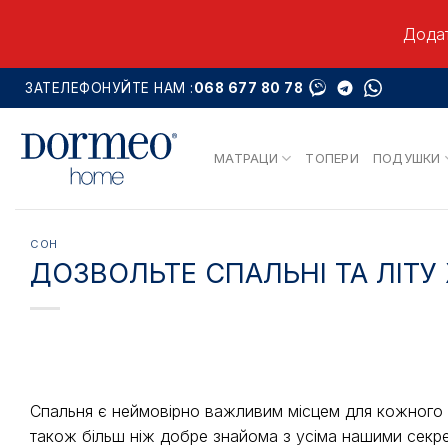
Додат
Skip
ЗАТЕЛЕФОНУЙТЕ НАМ :
068 677 80 78
to
content
МАТРАЦИ
ТОПЕРИ
ПОДУШКИ
СОН
ДОЗВОЛЬТЕ СПАЛЬНІ ТА ЛІТ
Спальня є неймовірно важливим місцем для кожного з
також більш ніж добре знайома з усіма нашими секре