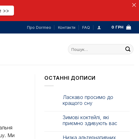
е >>
0
ГРН
Про Dormeo
Контакти
FAQ
Шукати:
ОСТАННІ ДОПИСИ
Ласкаво просимо до
кращого сну
Зимові коктейлі, які
приємно здивують вас
альня
шу. Ми
Низка альтернативних