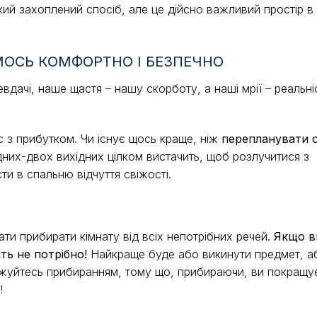
ий захоплений спосіб, але це дійсно важливий простір 
МОСЬ КОМФОРТНО І БЕЗПЕЧНО
евдачі, наше щастя – нашу скорботу, а наші мрії – реальні
 з прибутком. Чи існує щось краще, ніж
перепланувати 
дних-двох вихідних цілком вистачить, щоб розлучитися з
ти в спальню відчуття свіжості.
ати прибирати кімнату від всіх непотрібних речей.
Якщо в
ть не потрібно!
Найкраще буде або викинути предмет, аб
джуйтесь прибиранням, тому що, прибираючи, ви покращу
!