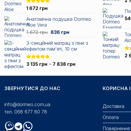
2 
Оцінено в
1 672
грн
По
5.00
з 5
5
Анатомічна подушка Dormeo
Aloe Vera
Оригінальна
Поточна
1 672
грн
836
грн
То
ціна:
ціна:
Alo
3-секційний матрац з піни з
1
836 грн.
ефектом пам'яті, 10 см
672 грн.
Оц
2 
5.0
Діапазон
Оцінено в
3 135
грн
–
7 838
грн
5.00
з 5
цін:
від
3
ЗВЕРНУТИСЯ ДО НАС
135 грн
КОРИСНА 
до
7
info@dormeo.com.ua
Доставка
838 грн
тел. 068 677 80 78
Оплата
Повернення 