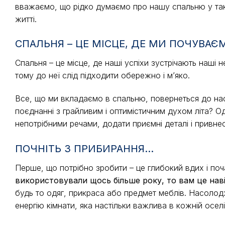
вважаємо, що рідко думаємо про нашу спальню у так
житті.
СПАЛЬНЯ – ЦЕ МІСЦЕ, ДЕ МИ ПОЧУВАЄ
Спальня – це місце, де наші успіхи зустрічають наші н
тому до неї слід підходити обережно і м’яко.
Все, що ми вкладаємо в спальню, повернеться до нас
поєднанні з грайливим і оптимістичним духом літа? О
непотрібними речами, додати приємні деталі і привнес
ПОЧНІТЬ З ПРИБИРАННЯ…
Перше, що потрібно зробити – це глибокий вдих і поч
використовували щось більше року, то вам це наві
будь то одяг, прикраса або предмет меблів. Насоло
енергію кімнати, яка настільки важлива в кожній оселі