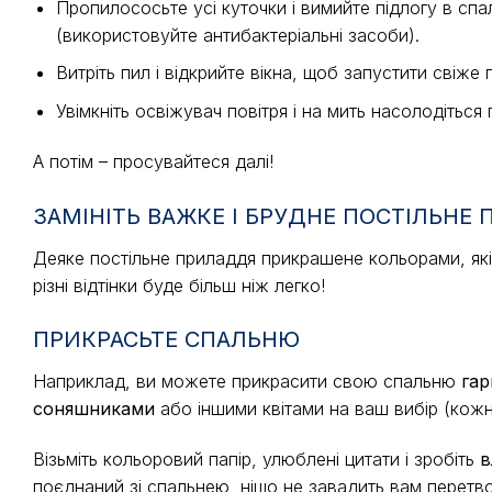
Пропилососьте усі куточки і вимийте підлогу в спа
(використовуйте антибактеріальні засоби).
Витріть пил і відкрийте вікна, щоб запустити свіже п
Увімкніть освіжувач повітря і на мить насолодітьс
А потім – просувайтеся далі!
ЗАМІНІТЬ ВАЖКЕ І БРУДНЕ ПОСТІЛЬНЕ 
Деяке постільне приладдя прикрашене кольорами, які а
різні відтінки буде більш ніж легко!
ПРИКРАСЬТЕ СПАЛЬНЮ
Наприклад, ви можете прикрасити свою спальню
га
соняшниками
або іншими квітами на ваш вибір (кожні
Візьміть кольоровий папір, улюблені цитати і зробіть
в
поєднаний зі спальнею, ніщо не завадить вам перетвор