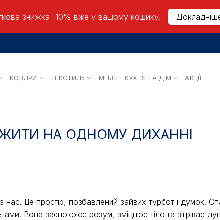
кова знижка -10% вже у вашому кошику.
Докладніш
КОВДРИ
ТЕКСТИЛЬ
МЕБЛІ
КУХНЯ ТА ДІМ
АКЦІЇ
У ЖИТИ НА ОДНОМУ ДИХАННІ
 нас. Це простір, позбавлений зайвих турбот і думок. Сп
тами. Вона заспокоює розум, зміцнює тіло та зігріває ду