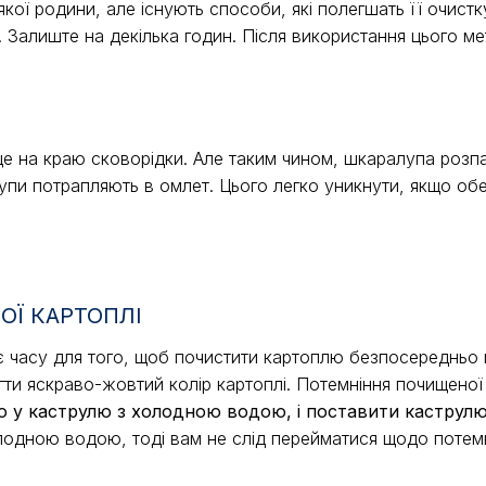
ої родини, але існують способи, які полегшать її очист
. Залиште на декілька годин. Після використання цього ме
це на краю сковорідки. Але таким чином, шкаралупа розп
алупи потрапляють в омлет. Цього легко уникнути, якщо о
ОЇ КАРТОПЛІ
має часу для того, щоб почистити картоплю безпосередньо
гти яскраво-жовтий колір картоплі. Потемніння почищеної
 у каструлю з холодною водою, і поставити каструлю
лодною водою, тоді вам не слід перейматися щодо потем