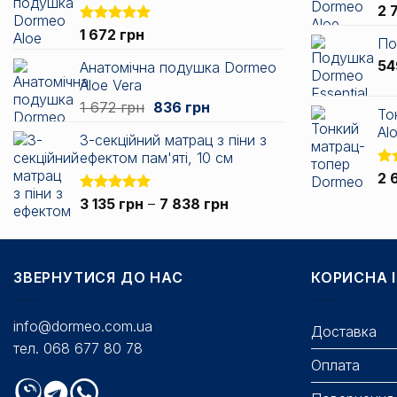
2 
Оцінено в
1 672
грн
По
5.00
з 5
5
Анатомічна подушка Dormeo
Aloe Vera
Оригінальна
Поточна
1 672
грн
836
грн
То
ціна:
ціна:
Alo
3-секційний матрац з піни з
1
836 грн.
ефектом пам'яті, 10 см
672 грн.
Оц
2 
5.0
Діапазон
Оцінено в
3 135
грн
–
7 838
грн
5.00
з 5
цін:
від
3
ЗВЕРНУТИСЯ ДО НАС
135 грн
КОРИСНА 
до
7
info@dormeo.com.ua
Доставка
838 грн
тел. 068 677 80 78
Оплата