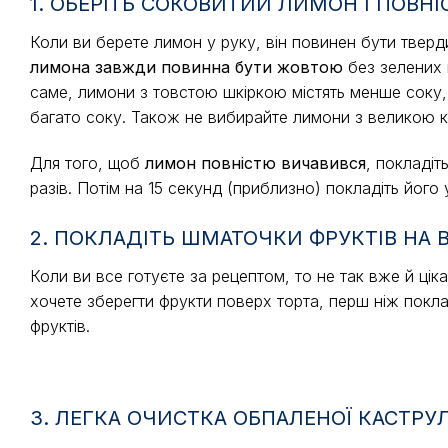
1. ОБЕРІТЬ СОКОВИТИЙ ЛИМОН І ПОВН
Коли ви берете лимон у руку, він повинен бути тверди
лимона завжди повинна бути жовтою
без зелених п
саме, лимони з товстою шкіркою містять менше соку,
багато соку. Також не вибирайте лимони з великою кі
Для того, щоб
лимон повністю вичавився
, покладіт
разів. Потім на 15 секунд (приблизно) покладіть його у 
2. ПОКЛАДІТЬ ШМАТОЧКИ ФРУКТІВ НА В
Коли ви все готуєте за рецептом, то не так вже й цік
хочете зберегти фрукти поверх торта, перш ніж поклас
фруктів.
3. ЛЕГКА ОЧИСТКА ОБПАЛЕНОЇ КАСТРУЛ