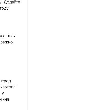
ку. Додайте
тоду,
адається
бережно
 перед
 картоплі
 у
ніння