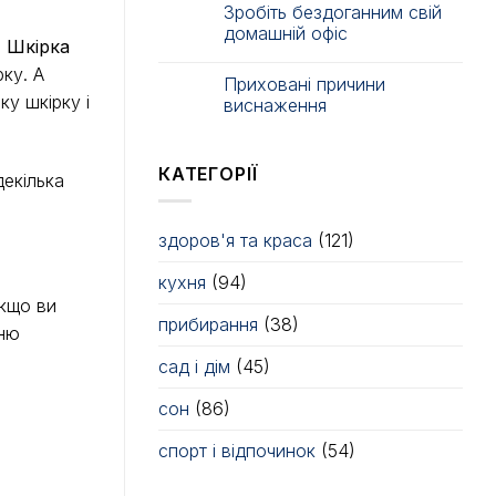
Зробіть бездоганним свій
домашній офіс
.
Шкірка
ку. А
Приховані причини
у шкірку і
виснаження
КАТЕГОРІЇ
декілька
здоров'я та краса
(121)
кухня
(94)
Якщо ви
прибирання
(38)
ню
сад і дім
(45)
сон
(86)
спорт і відпочинок
(54)