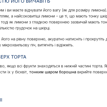
ІСТЮ ЙОГО ВИЧАВІТЬ
м і ви маєте відчувати його вагу (як для розміру лимона)
лям, а найсоковитіші лимони – це ті, що мають тонку шкір
 тоді як лимони з гладкою поверхнею зазвичай мають тонк
лькістю грудочок на шкірці.
ь його на рівну поверхню, акуратно натисніть і прокрутіть 
мікрохвильову піч, витягніть і відіжміть.
ЕРХ ТОРТА
аво, якщо всі фрукти знаходяться в нижній частині торта. 
ти їх у бісквіт,
тонким шаром борошна
вкрийте поверх
І