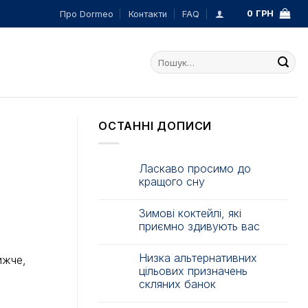
0
ГРН
Про Dormeo
Контакти
FAQ
Шукати:
ОСТАННІ ДОПИСИ
Ласкаво просимо до
кращого сну
Зимові коктейлі, які
приємно здивують вас
Низка альтернативних
ижче,
цільових призначень
скляних банок