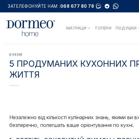
Skip
ЗАТЕЛЕФОНУЙТЕ НАМ :
068 677 80 78
to
content
МАТРАЦИ
ТОПЕРИ
ПОДУШКИ
КУХНЯ
5 ПРОДУМАНИХ КУХОННИХ ПР
ЖИТТЯ
Незалежно від кількості кулінарних знань, якими ви в
безперечно, полегшать ваше орієнтування по кухні.