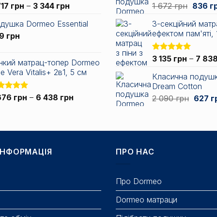
Діапазон
Оригін
717
грн
–
3 344
грн
1 672
грн
836
г
цін:
ціна:
душка Dormeo Essential
3-секційний матра
від
1
ефектом пам'яті, 
49
грн
2
672 гр
717 грн
до
Оцінено в
3 135
грн
–
7 83
нкий матрац-топер Dormeo
3
5.00
з 5
e Vera Vitalis+ 2в1, 5 см
344 грн
Класична подуш
Dream Cotton
Діапазон
інено в
676
грн
–
6 438
грн
Оригі
2 090
грн
627
г
0
з 5
цін:
ціна:
від
2
2
090 гр
676 грн
до
ІНФОРМАЦІЯ
ПРО НАС
6
438 грн
Про Dormeo
Dormeo матраци