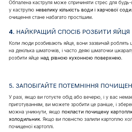
Обпалена каструля може спричиняти стрес для будь-як
у каструлю
невелику кількість води і харчової соди
очищення стане набагато простішим.
4
. НАЙКРАЩИЙ СПОСІБ РОЗБИТИ ЯЙЦЯ
Коли люди розбивають яйця, вони зазвичай роблять 
на декілька шматочків, і часто деякі шматочки шкар
розбити яйце
над рівною кухонною поверхнею
.
5. ЗАПОБІГАЙТЕ ПОТЕМНІННЯ ПОЧИЩЕН
У разі, якщо ви готуєте обід або вечерю, і у вас не
приготуванням, ви можете зробити це раніше, і збере
можна уникнути, якщо
покласти почищену картоплю
холодильник
. Якщо ви повністю залили картоплю хо
почищеної картоплі.