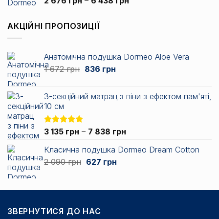
Діапазон
2 676
грн
–
6 438
грн
5.00
з 5
цін:
від
АКЦІЙНІ ПРОПОЗИЦІЇ
2
676 грн
до
Анатомічна подушка Dormeo Aloe Vera
6
Оригінальна
Поточна
1 672
грн
836
грн
438 грн
ціна:
ціна:
1
836 грн.
3-секційний матрац з піни з ефектом пам'яті,
672 грн.
10 см
Діапазон
Оцінено в
3 135
грн
–
7 838
грн
5.00
з 5
цін:
Класична подушка Dormeo Dream Cotton
від
Оригінальна
Поточна
2 090
грн
627
грн
3
ціна:
ціна:
135 грн
2
627 грн.
до
090 грн.
7
838 грн
ЗВЕРНУТИСЯ ДО НАС