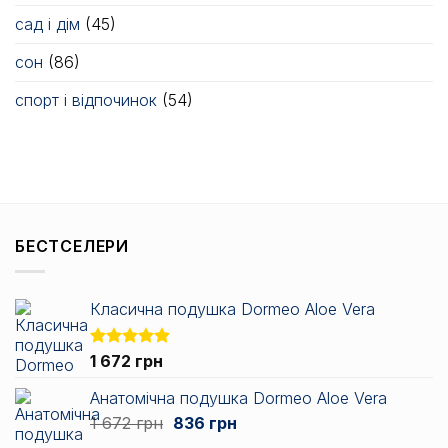
сад і дім
(45)
сон
(86)
спорт і відпочинок
(54)
БЕСТСЕЛЕРИ
Класична подушка Dormeo Aloe Vera
Оцінено в
1 672
грн
5.00
з 5
Анатомічна подушка Dormeo Aloe Vera
Оригінальна
Поточна
1 672
грн
836
грн
ціна:
ціна: