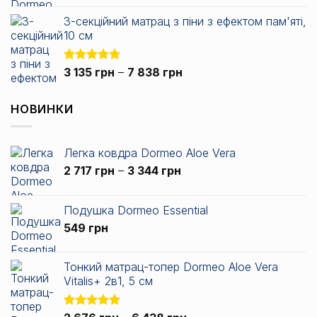
1
836 грн.
3-секційний матрац з піни з ефектом пам'яті,
672 грн.
10 см
Діапазон
Оцінено в
3 135
грн
–
7 838
грн
5.00
з 5
цін:
від
НОВИНКИ
3
135 грн
до
Легка ковдра Dormeo Aloe Vera
7
Діапазон
2 717
грн
–
3 344
грн
838 грн
цін:
від
Подушка Dormeo Essential
2
549
грн
717 грн
до
3
Тонкий матрац-топер Dormeo Aloe Vera
344 грн
Vitalis+ 2в1, 5 см
Оцінено в