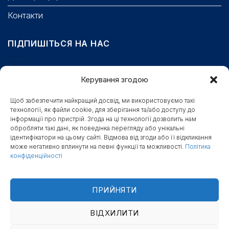
Контакти
ПІДПИШІТЬСЯ НА НАС
Email
Керування згодою
Щоб забезпечити найкращий досвід, ми використовуємо такі
технології, як файли cookie, для зберігання та/або доступу до
Поле обов’язкове для заповнення.
інформації про пристрій. Згода на ці технології дозволить нам
Станьте першими, хто отримає бонуси, новини та
обробляти такі дані, як поведінка перегляду або унікальні
ідентифікатори на цьому сайті. Відмова від згоди або її відкликання
доступ до секретних знижок
може негативно вплинути на певні функції та можливості.
Політика
конфіденційності
ПІДПИСАТИСЯ
ПРИЙНЯТИ
ВІДХИЛИТИ