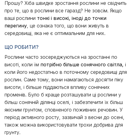
Прошу? Хіба швидке зростання рослини не свідчить
про те, що в рослини все гаразд? Не зовсім. Якщо
ваші рослини
тонкі і високі, іноді до точки
перегину
, це ознака того, що вони живуть в
середовищі, яка не є оптимальним для них.
ЩО РОБИТИ?
Рослини часто зосереджуються на зростанні по
висоті, коли їм
потрібно більше сонячного світла,
і
коли його недостатньо в поточному середовищі для
рослин. Саме тому, вони намагаються досягти піку
висоти, і більше піддаються впливу сонячних
променів. Було б краще розташувати ці рослини у
більш сонячній ділянці оселі, і забезпечити їх більш
якісним грунтом, сповненого поживних речовин. У
період активного росту, зазвичай з весни до осені,
також можна використовувати трохи добрива для
грунту.