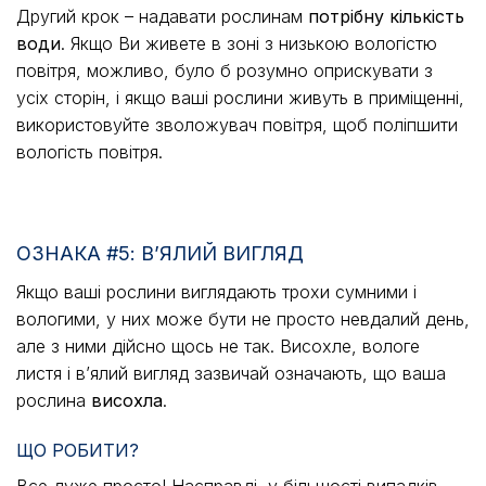
Другий крок – надавати рослинам
потрібну кількість
води
. Якщо Ви живете в зоні з низькою вологістю
повітря, можливо, було б розумно оприскувати з
усіх сторін, і якщо ваші рослини живуть в приміщенні,
використовуйте зволожувач повітря, щоб поліпшити
вологість повітря.
ОЗНАКА #5: В’ЯЛИЙ ВИГЛЯД
Якщо ваші рослини виглядають трохи сумними і
вологими, у них може бути не просто невдалий день,
але з ними дійсно щось не так. Висохле, вологе
листя і в’ялий вигляд зазвичай означають, що ваша
рослина
висохла
.
ЩО РОБИТИ?
Все дуже просто! Насправді, у більшості випадків,