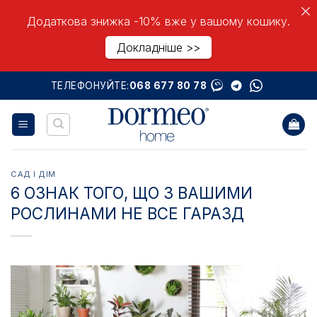
Додаткова знижка -10% вже у вашому кошику.
Докладніше >>
Skip
ТЕЛЕФОНУЙТЕ:
068 677 80 78
to
content
САД І ДІМ
6 ОЗНАК ТОГО, ЩО З ВАШИМИ
РОСЛИНАМИ НЕ ВСЕ ГАРАЗД