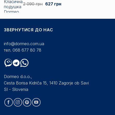
Оригінальна
Поточна
2 090
грн
627
грн
3
ціна:
ціна:
135 грн
2
627 грн.
до
090 грн.
7
838 грн
ЗВЕРНУТИСЯ ДО НАС
info@dormeo.com.ua
тел. 068 677 80 78
Dormeo d.o.o.,
Cesta Borisa Kidriča 15, 1410 Zagorje ob Savi
SI - Slovenia