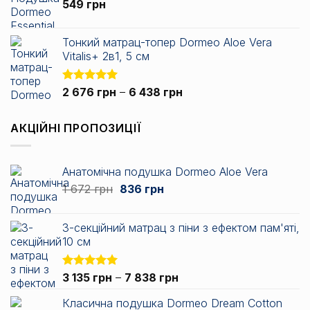
549
грн
717 грн
до
3
Тонкий матрац-топер Dormeo Aloe Vera
344 грн
Vitalis+ 2в1, 5 см
Діапазон
Оцінено в
2 676
грн
–
6 438
грн
5.00
з 5
цін:
від
АКЦІЙНІ ПРОПОЗИЦІЇ
2
676 грн
до
Анатомічна подушка Dormeo Aloe Vera
6
Оригінальна
Поточна
1 672
грн
836
грн
438 грн
ціна:
ціна:
1
836 грн.
3-секційний матрац з піни з ефектом пам'яті,
672 грн.
10 см
Діапазон
Оцінено в
3 135
грн
–
7 838
грн
5.00
з 5
цін:
Класична подушка Dormeo Dream Cotton
від