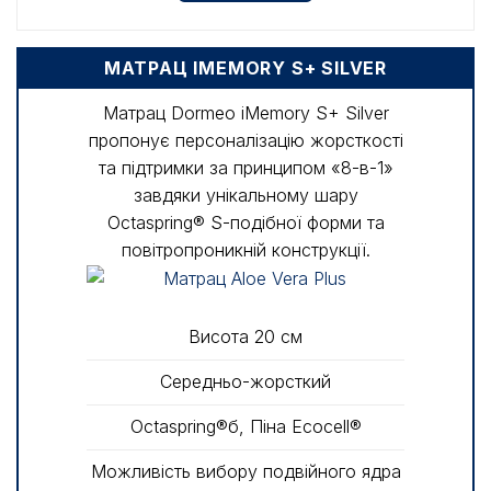
МАТРАЦ IMEMORY S+ SILVER
Матрац Dormeo iMemory S+ Silver
пропонує персоналізацію жорсткості
та підтримки за принципом «8-в-1»
завдяки унікальному шару
Octaspring® S-подібної форми та
повітропроникній конструкції.
Висота 20 см
Середньо-жорсткий
Octaspring®б, Піна Ecocell®
Можливість вибору подвійного ядра