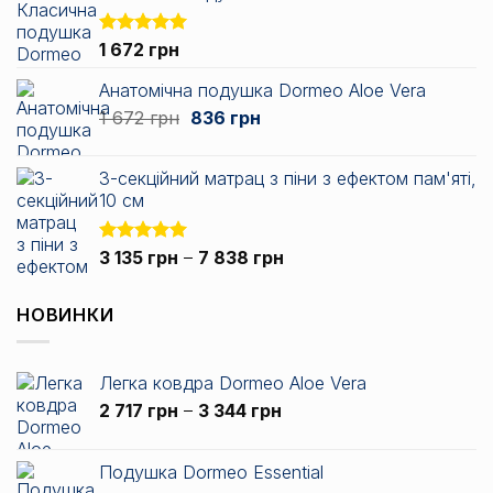
Оцінено в
1 672
грн
5.00
з 5
Анатомічна подушка Dormeo Aloe Vera
Оригінальна
Поточна
1 672
грн
836
грн
ціна:
ціна:
1
836 грн.
3-секційний матрац з піни з ефектом пам'яті,
672 грн.
10 см
Діапазон
Оцінено в
3 135
грн
–
7 838
грн
5.00
з 5
цін:
від
НОВИНКИ
3
135 грн
до
Легка ковдра Dormeo Aloe Vera
7
Діапазон
2 717
грн
–
3 344
грн
838 грн
цін:
від
Подушка Dormeo Essential
2