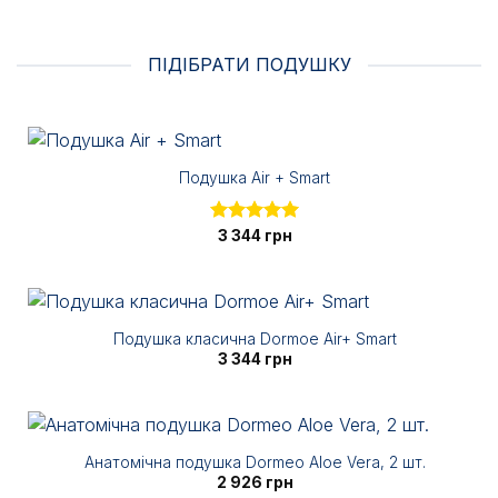
ПІДІБРАТИ ПОДУШКУ
Подушка Air + Smart
Оцінено в
3 344
грн
5.00
з 5
Подушка класична Dormoe Air+ Smart
3 344
грн
Анатомічна подушка Dormeo Aloe Vera, 2 шт.
2 926
грн