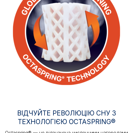
ВІДЧУЙТЕ РЕВОЛЮЦІЮ СНУ З
ТЕХНОЛОГІЄЮ OCTASPRING®
Octaspring® — це відзначена численними нагородами