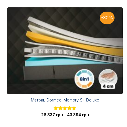
-30%
Матрац Dormeo iMemory S+ Deluxe
Діапазон
26 337
Оцінено в
грн
–
43 894
грн
цін:
5.00
з 5
від
26