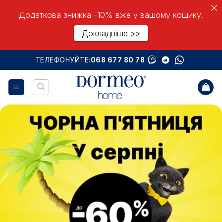
Додаткова знижка -10% вже у вашому кошику.
Докладніше >>
Skip
ТЕЛЕФОНУЙТЕ:
068 677 80 78
to
content