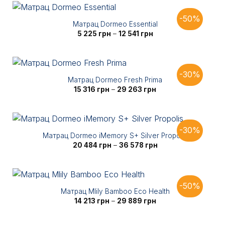
-50%
Матрац Dormeo Essential
Діапазон
5 225
грн
–
12 541
грн
цін:
від
5
225 грн
до
12
-30%
541 грн
Матрац Dormeo Fresh Prima
Діапазон
15 316
грн
–
29 263
грн
цін:
від
15
316 грн
до
29
-30%
263 грн
Матрац Dormeo iMemory S+ Silver Propolis
Діапазон
20 484
грн
–
36 578
грн
цін:
від
20
484 грн
до
36
-50%
578 грн
Матрац Mlily Bamboo Eco Health
Діапазон
14 213
грн
–
29 889
грн
цін:
від
14