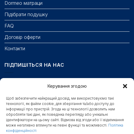
Dormeo матраци
Підібрати подушку
FAQ
Договір оферти
Контакти
ПІДПИШІТЬСЯ НА НАС
Email
Керування згодою
Щоб забезпечити найкращий досвід, ми використовуємо такі
технології, як файли cookie, для зберігання та/або доступу до
Поле обов’язкове для заповнення.
інформації про пристрій. Згода на ці технології дозволить нам
Станьте першими, хто отримає бонуси, новини та
обробляти такі дані, як поведінка перегляду або унікальні
ідентифікатори на цьому сайті. Відмова від згоди або її відкликання
доступ до секретних знижок
може негативно вплинути на певні функції та можливості.
Політика
конфіденційності