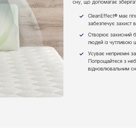
сну, що допомагає зберіга
CleanEffect® має гіп
✓
забезпечує захист в
Створює захисний б
✓
людей із чутливою ш
Усуває неприємні з
✓
Попрощайтеся з не
відновлювальним сн