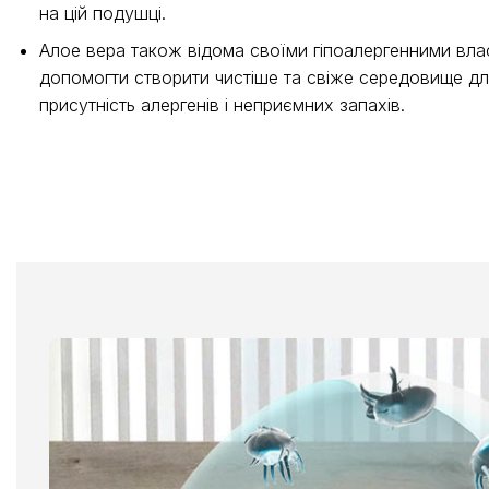
на цій подушці.
Алое вера також відома своїми гіпоалергенними вла
допомогти створити чистіше та свіже середовище д
присутність алергенів і неприємних запахів.