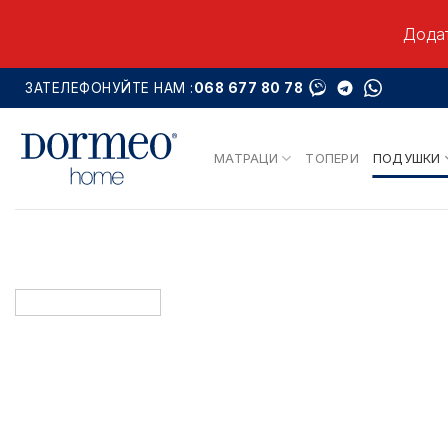
Додат
Skip
ЗАТЕЛЕФОНУЙТЕ НАМ :
068 677 80 78
to
content
МАТРАЦИ
ТОПЕРИ
ПОДУШКИ