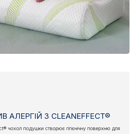
В АЛЕРГІЙ З CLEANEFFECT®
ct® чохол подушки створює гігієнічну поверхню для