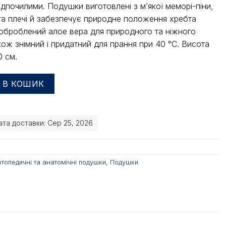
ідпочилими. Подушки виготовлені з м’якої меморі-піни,
та плечі й забезпечує природне положення хребта
л оброблений алое вера для природного та ніжного
акож знімний і придатний для прання при 40 °C. Висота
0 см.
 Aloe Vera, 2 шт. кількість
 В КОШИК
та доставки: Сер 25, 2026
топедичні та анатомічні подушки
,
Подушки