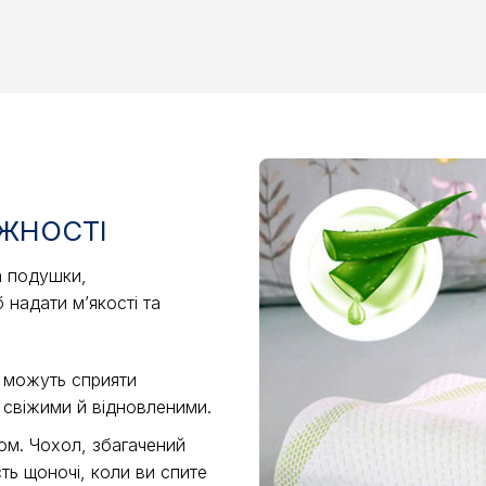
ІЖНОСТІ
а подушки,
 надати м’якості та
і можуть сприяти
 свіжими й відновленими.
лом. Чохол, збагачений
ть щоночі, коли ви спите