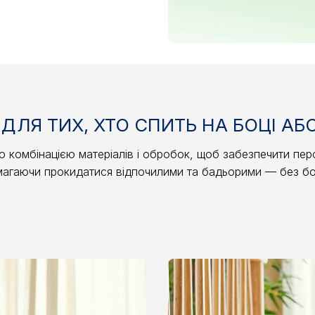
ЛЯ ТИХ, ХТО СПИТЬ НА БОЦІ АБ
 комбінацією матеріалів і обробок, щоб забезпечити персо
магаючи прокидатися відпочилими та бадьорими — без бо