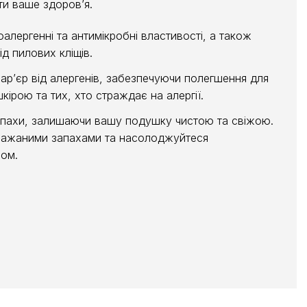
ти ваше здоров’я.
оалергенні та антимікробні властивості, а також
ід пилових кліщів.
ар’єр від алергенів, забезпечуючи полегшення для
кірою та тих, хто страждає на алергії.
апахи, залишаючи вашу подушку чистою та свіжою.
бажаними запахами та насолоджуйтеся
ом.