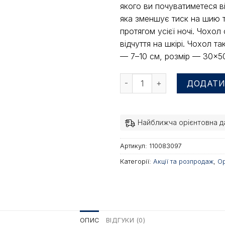
якого ви почуватиметеся в
яка зменшує тиск на шию 
протягом усієї ночі. Чохо
відчуття на шкірі. Чохол т
— 7–10 см, розмір — 30×5
Анатомічна подушка Dormeo
ДОДАТИ
Найближча орієнтовна да
Артикул:
110083097
Категорії:
Акції та розпродаж
,
Ор
ОПИС
ВІДГУКИ (0)