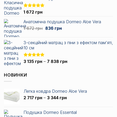
Оцінено в
1 672
грн
5.00
з 5
Анатомічна подушка Dormeo Aloe Vera
Оригінальна
Поточна
1 672
грн
836
грн
ціна:
ціна:
1
836 грн.
3-секційний матрац з піни з ефектом пам'яті,
672 грн.
10 см
Діапазон
Оцінено в
3 135
грн
–
7 838
грн
5.00
з 5
цін:
від
НОВИНКИ
3
135 грн
до
Легка ковдра Dormeo Aloe Vera
7
Діапазон
2 717
грн
–
3 344
грн
838 грн
цін:
від
Подушка Dormeo Essential
2