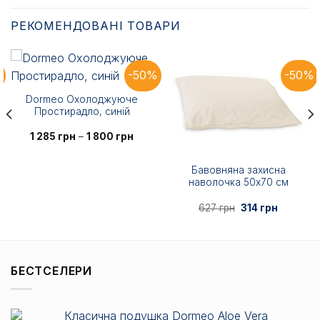
РЕКОМЕНДОВАНІ ТОВАРИ
%
-50%
-50%
Dormeo Охолоджуюче
Простирадло, синій
Діапазон
1 285
грн
–
1 800
грн
цін:
від
1
Бавовняна захисна
285 грн
наволочка 50х70 см
до
1
800 грн
азон
Оригінальна
Поточна
627
грн
314
грн
ціна:
ціна:
627 грн.
314 грн.
рн
рн
БЕСТСЕЛЕРИ
Класична подушка Dormeo Aloe Vera