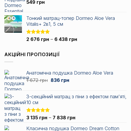
549
грн
717 грн
до
3
Тонкий матрац-топер Dormeo Aloe Vera
344 грн
Vitalis+ 2в1, 5 см
Діапазон
Оцінено в
2 676
грн
–
6 438
грн
5.00
з 5
цін:
від
АКЦІЙНІ ПРОПОЗИЦІЇ
2
676 грн
до
Анатомічна подушка Dormeo Aloe Vera
6
Оригінальна
Поточна
1 672
грн
836
грн
438 грн
ціна:
ціна:
1
836 грн.
3-секційний матрац з піни з ефектом пам'яті,
672 грн.
10 см
Діапазон
Оцінено в
3 135
грн
–
7 838
грн
5.00
з 5
цін:
Класична подушка Dormeo Dream Cotton
від