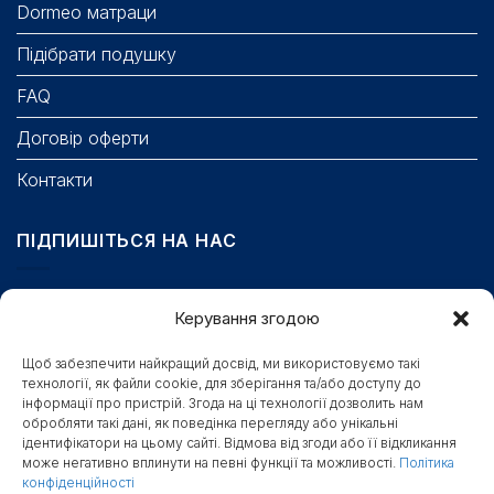
Dormeo матраци
Підібрати подушку
FAQ
Договір оферти
Контакти
ПІДПИШІТЬСЯ НА НАС
Email
Керування згодою
Щоб забезпечити найкращий досвід, ми використовуємо такі
технології, як файли cookie, для зберігання та/або доступу до
Поле обов’язкове для заповнення.
інформації про пристрій. Згода на ці технології дозволить нам
Станьте першими, хто отримає бонуси, новини та
обробляти такі дані, як поведінка перегляду або унікальні
ідентифікатори на цьому сайті. Відмова від згоди або її відкликання
доступ до секретних знижок
може негативно вплинути на певні функції та можливості.
Політика
конфіденційності