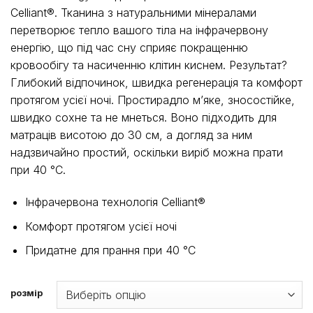
1
Celliant®. Тканина з натуральними мінералами
254 грн
перетворює тепло вашого тіла на інфрачервону
до
енергію, що під час сну сприяє покращенню
2
кровообігу та насиченню клітин киснем. Результат?
006 грн
Глибокий відпочинок, швидка регенерація та комфорт
протягом усієї ночі. Простирадло м’яке, зносостійке,
швидко сохне та не мнеться. Воно підходить для
матраців висотою до 30 см, а догляд за ним
надзвичайно простий, оскільки виріб можна прати
при 40 °C.
Інфрачервона технологія Celliant®
Комфорт протягом усієї ночі
Придатне для прання при 40 °C
розмір