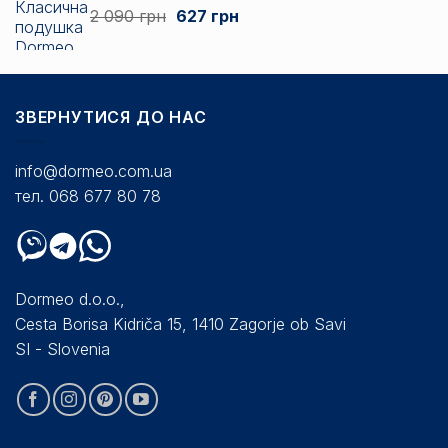
Оригінальна
Поточна
2 090
грн
627
грн
3
ціна:
ціна:
135 грн
2
627 грн.
до
090 грн.
7
838 грн
ЗВЕРНУТИСЯ ДО НАС
info@dormeo.com.ua
тел. 068 677 80 78
Dormeo d.o.o.,
Cesta Borisa Kidriča 15, 1410 Zagorje ob Savi
SI - Slovenia