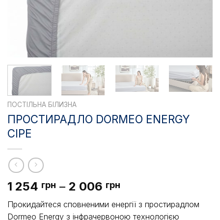
ПОСТІЛЬНА БІЛИЗНА
ПРОСТИРАДЛО DORMEO ENERGY
СІРЕ
Діапазон
1 254
–
2 006
грн
грн
цін:
Прокидайтеся сповненими енергії з простирадлом
від
Dormeo Energy з інфрачервоною технологією