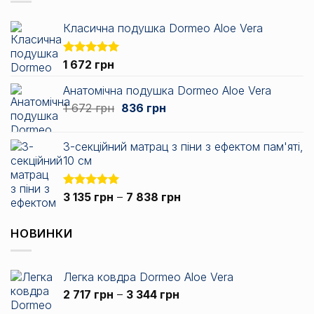
Класична подушка Dormeo Aloe Vera
Оцінено в
1 672
грн
5.00
з 5
Анатомічна подушка Dormeo Aloe Vera
Оригінальна
Поточна
1 672
грн
836
грн
ціна:
ціна:
1
836 грн.
3-секційний матрац з піни з ефектом пам'яті,
672 грн.
10 см
Діапазон
Оцінено в
3 135
грн
–
7 838
грн
5.00
з 5
цін:
від
НОВИНКИ
3
135 грн
до
Легка ковдра Dormeo Aloe Vera
7
Діапазон
2 717
грн
–
3 344
грн
838 грн
цін: