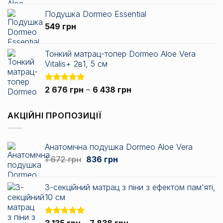
від
Подушка Dormeo Essential
2
549
грн
717 грн
до
3
Тонкий матрац-топер Dormeo Aloe Vera
344 грн
Vitalis+ 2в1, 5 см
Діапазон
Оцінено в
2 676
грн
–
6 438
грн
5.00
з 5
цін:
від
АКЦІЙНІ ПРОПОЗИЦІЇ
2
676 грн
до
Анатомічна подушка Dormeo Aloe Vera
6
Оригінальна
Поточна
1 672
грн
836
грн
438 грн
ціна:
ціна:
1
836 грн.
3-секційний матрац з піни з ефектом пам'яті,
672 грн.
10 см
Діапазон
Оцінено в
3 135
грн
–
7 838
грн