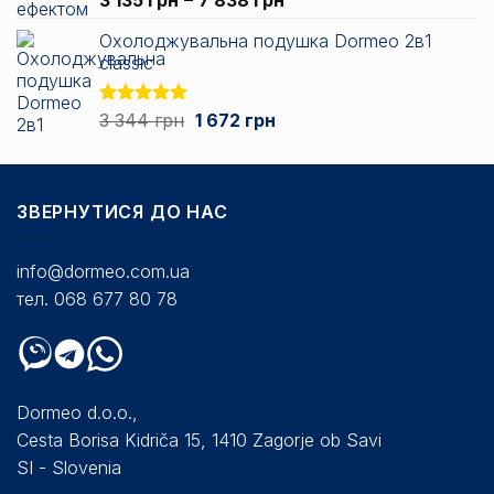
5.00
з 5
цін:
Охолоджувальна подушка Dormeo 2в1
від
classic
3
135 грн
до
Оригінальна
Поточна
Оцінено в
3 344
грн
1 672
грн
5.00
з 5
7
ціна:
ціна:
838 грн
3
1
344 грн.
672 грн.
ЗВЕРНУТИСЯ ДО НАС
info@dormeo.com.ua
тел. 068 677 80 78
Dormeo d.o.o.,
Cesta Borisa Kidriča 15, 1410 Zagorje ob Savi
SI - Slovenia