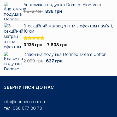
до
Анатомічна подушка Dormeo Aloe Vera
6
Оригінальна
Поточна
1 672
грн
836
грн
438 грн
ціна:
ціна:
1
836 грн.
3-секційний матрац з піни з ефектом пам'яті,
672 грн.
10 см
Діапазон
Оцінено в
3 135
грн
–
7 838
грн
5.00
з 5
цін:
Класична подушка Dormeo Dream Cotton
від
Оригінальна
Поточна
2 090
грн
627
грн
3
ціна:
ціна:
135 грн
2
627 грн.
до
090 грн.
7
838 грн
ЗВЕРНУТИСЯ ДО НАС
info@dormeo.com.ua
тел. 068 677 80 78