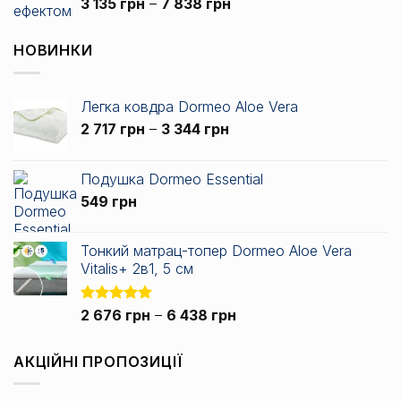
Діапазон
Оцінено в
3 135
грн
–
7 838
грн
5.00
з 5
цін:
від
НОВИНКИ
3
135 грн
до
Легка ковдра Dormeo Aloe Vera
7
Діапазон
2 717
грн
–
3 344
грн
838 грн
цін:
від
Подушка Dormeo Essential
2
549
грн
717 грн
до
3
Тонкий матрац-топер Dormeo Aloe Vera
344 грн
Vitalis+ 2в1, 5 см
Діапазон
Оцінено в
2 676
грн
–
6 438
грн
5.00
з 5
цін:
від
АКЦІЙНІ ПРОПОЗИЦІЇ
2
676 грн