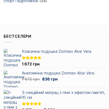
спорт і відпочинок
(54)
БЕСТСЕЛЕРИ
Класична подушка Dormeo Aloe Vera
Оцінено в
1 672
грн
5.00
з 5
Анатомічна подушка Dormeo Aloe Vera
Оригінальна
Поточна
1 672
грн
836
грн
ціна:
ціна:
1
836 грн.
3-секційний матрац з піни з ефектом пам'яті,
672 грн.
10 см