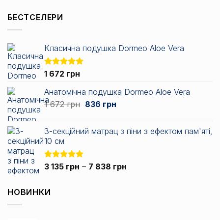
БЕСТСЕЛЕРИ
Класична подушка Dormeo Aloe Vera
Оцінено в
1 672
грн
5.00
з 5
Анатомічна подушка Dormeo Aloe Vera
Оригінальна
Поточна
1 672
грн
836
грн
ціна:
ціна:
1
836 грн.
3-секційний матрац з піни з ефектом пам'яті,
672 грн.
10 см
Діапазон
Оцінено в
3 135
грн
–
7 838
грн
5.00
з 5
цін:
від
НОВИНКИ
3
135 грн
до