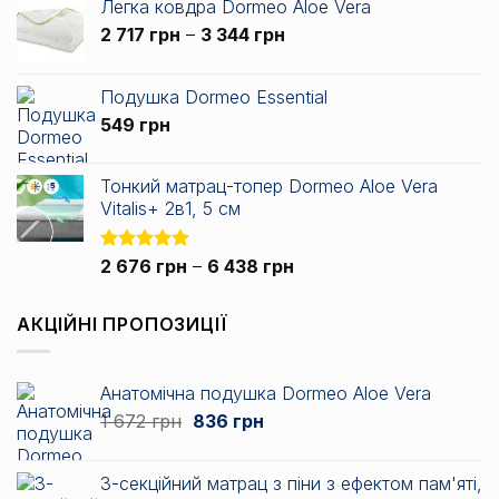
Легка ковдра Dormeo Aloe Vera
7
Діапазон
2 717
грн
–
3 344
грн
838 грн
цін:
від
Подушка Dormeo Essential
2
549
грн
717 грн
до
3
Тонкий матрац-топер Dormeo Aloe Vera
344 грн
Vitalis+ 2в1, 5 см
Діапазон
Оцінено в
2 676
грн
–
6 438
грн
5.00
з 5
цін:
від
АКЦІЙНІ ПРОПОЗИЦІЇ
2
676 грн
до
Анатомічна подушка Dormeo Aloe Vera
6
Оригінальна
Поточна
1 672
грн
836
грн
438 грн
ціна:
ціна:
1
836 грн.
3-секційний матрац з піни з ефектом пам'яті,
672 грн.