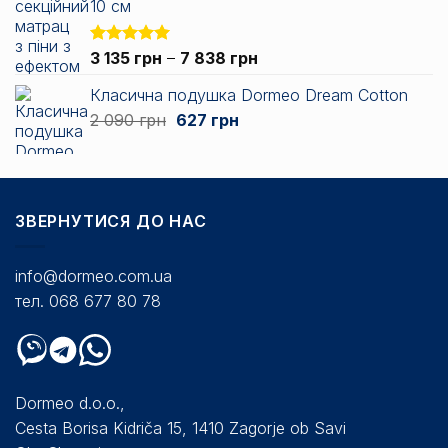
10 см
Діапазон
Оцінено в
3 135
грн
–
7 838
грн
5.00
з 5
цін:
Класична подушка Dormeo Dream Cotton
від
Оригінальна
Поточна
2 090
грн
627
грн
3
ціна:
ціна:
135 грн
2
627 грн.
до
090 грн.
7
838 грн
ЗВЕРНУТИСЯ ДО НАС
info@dormeo.com.ua
тел. 068 677 80 78
Dormeo d.o.o.,
Cesta Borisa Kidriča 15, 1410 Zagorje ob Savi