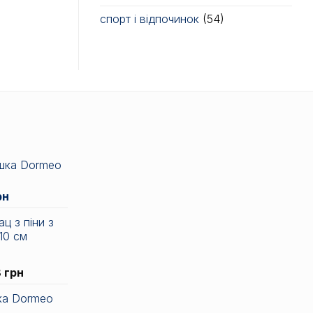
спорт і відпочинок
(54)
шка Dormeo
альна
Поточна
рн
ціна:
ц з піни з
836 грн.
10 см
н.
Діапазон
8
грн
цін:
ка Dormeo
від