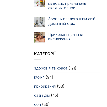
цільових призначень
скляних банок
Зробіть бездоганним свій
домашній офіс
Приховані причини
виснаження
КАТЕГОРІЇ
здоров'я та краса
(121)
кухня
(94)
прибирання
(38)
сад і дім
(45)
сон
(86)