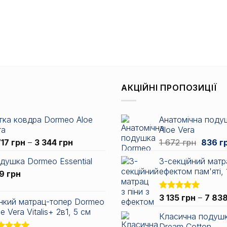
АКЦІЙНІ ПРОПОЗИЦІЇ
гка ковдра Dormeo Aloe
Анатомічна поду
ra
Aloe Vera
Діапазон
Оригін
717
грн
–
3 344
грн
1 672
грн
836
г
цін:
ціна:
душка Dormeo Essential
3-секційний матра
від
1
ефектом пам'яті, 
49
грн
2
672 гр
717 грн
до
Оцінено в
3 135
грн
–
7 83
нкий матрац-топер Dormeo
3
5.00
з 5
e Vera Vitalis+ 2в1, 5 см
344 грн
Класична подуш
Dream Cotton