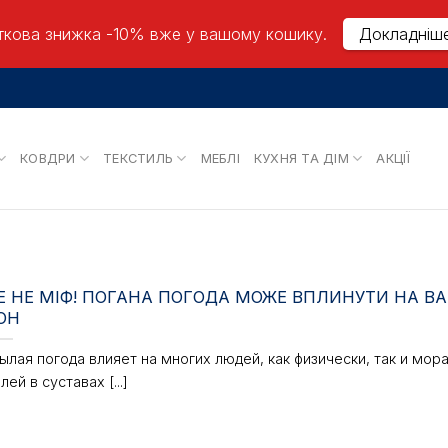
кова знижка -10% вже у вашому кошику.
Докладніш
КОВДРИ
ТЕКСТИЛЬ
МЕБЛІ
КУХНЯ ТА ДІМ
АКЦІЇ
Е НЕ МІФ! ПОГАНА ПОГОДА МОЖЕ ВПЛИНУТИ НА В
ОН
ылая погода влияет на многих людей, как физически, так и мора
лей в суставах [...]