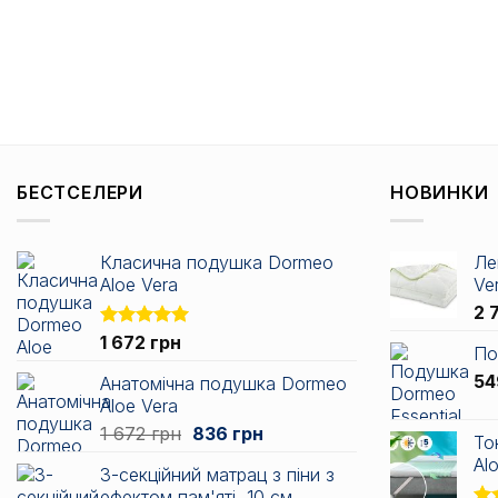
БЕСТСЕЛЕРИ
НОВИНКИ
Класична подушка Dormeo
Ле
Aloe Vera
Ve
2 
Оцінено в
1 672
грн
По
5.00
з 5
5
Анатомічна подушка Dormeo
Aloe Vera
Оригінальна
Поточна
1 672
грн
836
грн
То
ціна:
ціна:
Alo
3-секційний матрац з піни з
1
836 грн.
ефектом пам'яті, 10 см