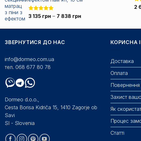
672 грн.
Оц
2 
5.0
Діапазон
Оцінено в
3 135
грн
–
7 838
грн
5.00
з 5
цін:
від
3
ЗВЕРНУТИСЯ ДО НАС
135 грн
КОРИСНА 
до
7
info@dormeo.com.ua
Доставка
838 грн
тел. 068 677 80 78
Оплата
Повернення 
Захист вашо
Dormeo d.o.o.,
Cesta Borisa Kidriča 15, 1410 Zagorje ob
Як скориста
Savi
Процес зам
SI - Slovenia
Статті