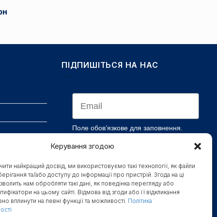
3
нальна
Поточна
рн
135 грн
ціна:
до
627 грн.
7
н.
838 грн
ПІДПИШІТЬСЯ НА НАС
Email
Поле обов’язкове для заповнення.
Станьте першими, хто отримає бонуси,
Керування згодою
новини та доступ до секретних знижок
ити найкращий досвід, ми використовуємо такі технології, як файли
берігання та/або доступу до інформації про пристрій. Згода на ці
озволить нам обробляти такі дані, як поведінка перегляду або
ПІДПИСАТИСЯ
нтифікатори на цьому сайті. Відмова від згоди або її відкликання
но вплинути на певні функції та можливості.
Політика
ості