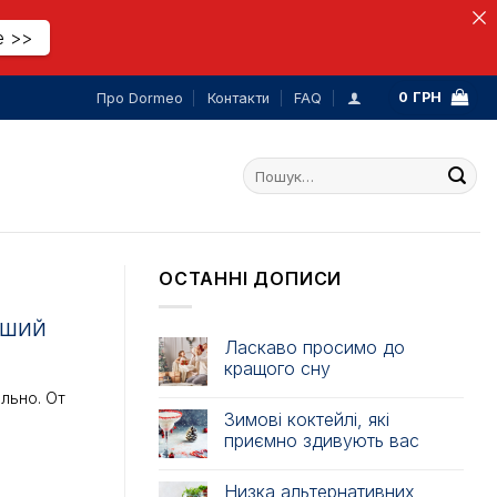
е >>
0
ГРН
Про Dormeo
Контакти
FAQ
Шукати:
ОСТАННІ ДОПИСИ
АШИЙ
Ласкаво просимо до
кращого сну
льно. От
Зимові коктейлі, які
приємно здивують вас
Низка альтернативних