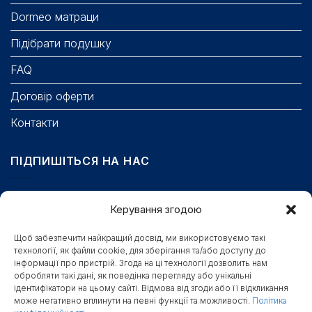
Dormeo матраци
Підібрати подушку
FAQ
Договір оферти
Контакти
ПІДПИШІТЬСЯ НА НАС
Email
Керування згодою
Щоб забезпечити найкращий досвід, ми використовуємо такі
технології, як файли cookie, для зберігання та/або доступу до
Поле обов’язкове для заповнення.
інформації про пристрій. Згода на ці технології дозволить нам
обробляти такі дані, як поведінка перегляду або унікальні
Станьте першими, хто отримає бонуси, новини та
ідентифікатори на цьому сайті. Відмова від згоди або її відкликання
доступ до секретних знижок
може негативно вплинути на певні функції та можливості.
Політика