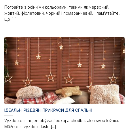
Пограйте з осінніми кольорами, такими як червоний,
жовтий, фіолетовий, чорний і помаранчевий, і пам'ятайте,
що [...]
ІДЕАЛЬНІ РІЗДВЯНІ ПРИКРАСИ ДЛЯ СПАЛЬНІ
Vyzdobte si nejen obývací pokoj a chodbu, ale i svou ložnici.
Můžete si vyzdobit lustr, [...]