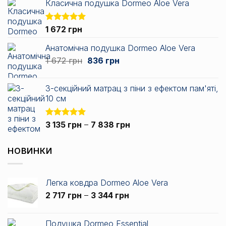
Класична подушка Dormeo Aloe Vera
Оцінено в
1 672
грн
5.00
з 5
Анатомічна подушка Dormeo Aloe Vera
Оригінальна
Поточна
1 672
грн
836
грн
ціна:
ціна:
1
836 грн.
3-секційний матрац з піни з ефектом пам'яті,
672 грн.
10 см
Діапазон
Оцінено в
3 135
грн
–
7 838
грн
5.00
з 5
цін:
від
НОВИНКИ
3
135 грн
до
Легка ковдра Dormeo Aloe Vera
7
Діапазон
2 717
грн
–
3 344
грн
838 грн
цін:
від
Подушка Dormeo Essential