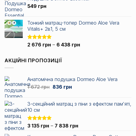
2
549
грн
717 грн
до
3
Тонкий матрац-топер Dormeo Aloe Vera
344 грн
Vitalis+ 2в1, 5 см
Діапазон
Оцінено в
2 676
грн
–
6 438
грн
5.00
з 5
цін:
від
АКЦІЙНІ ПРОПОЗИЦІЇ
2
676 грн
до
Анатомічна подушка Dormeo Aloe Vera
6
Оригінальна
Поточна
1 672
грн
836
грн
438 грн
ціна:
ціна:
1
836 грн.
3-секційний матрац з піни з ефектом пам'яті,
672 грн.
10 см
Діапазон
Оцінено в
3 135
грн
–
7 838
грн
5.00
з 5
цін: