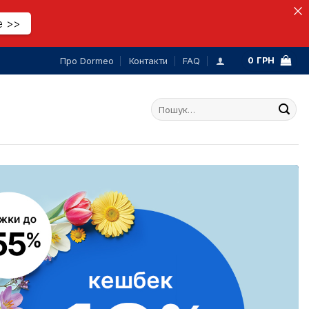
е >>
0
ГРН
Про Dormeo
Контакти
FAQ
Шукати: