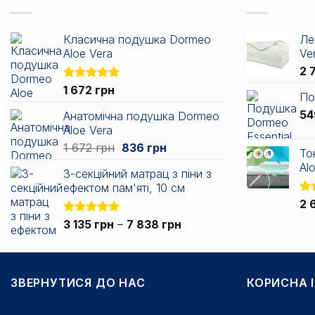
Класична подушка Dormeo
Ле
Aloe Vera
Ve
2 
Оцінено в
1 672
грн
По
5.00
з 5
5
Анатомічна подушка Dormeo
Aloe Vera
Оригінальна
Поточна
1 672
грн
836
грн
То
ціна:
ціна:
Alo
3-секційний матрац з піни з
1
836 грн.
ефектом пам'яті, 10 см
672 грн.
Оц
2 
5.0
Діапазон
Оцінено в
3 135
грн
–
7 838
грн
5.00
з 5
цін:
від
3
ЗВЕРНУТИСЯ ДО НАС
135 грн
КОРИСНА 
до
7