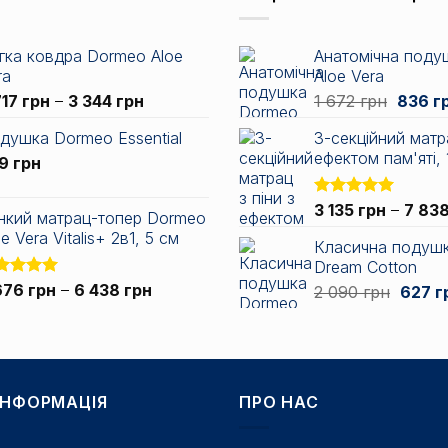
гка ковдра Dormeo Aloe
Анатомічна поду
ra
Aloe Vera
Діапазон
Оригін
717
грн
–
3 344
грн
1 672
грн
836
г
цін:
ціна:
душка Dormeo Essential
3-секційний матра
від
1
ефектом пам'яті, 
49
грн
2
672 гр
717 грн
до
Оцінено в
3 135
грн
–
7 83
нкий матрац-топер Dormeo
3
5.00
з 5
e Vera Vitalis+ 2в1, 5 см
344 грн
Класична подуш
Dream Cotton
Діапазон
інено в
676
грн
–
6 438
грн
Оригі
2 090
грн
627
г
0
з 5
цін:
ціна:
від
2
2
090 гр
676 грн
до
ІНФОРМАЦІЯ
ПРО НАС
6
438 грн