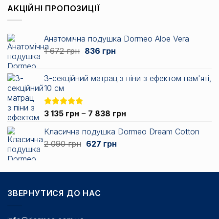
від
АКЦІЙНІ ПРОПОЗИЦІЇ
2
676 грн
до
Анатомічна подушка Dormeo Aloe Vera
6
Оригінальна
Поточна
1 672
грн
836
грн
438 грн
ціна:
ціна:
1
836 грн.
3-секційний матрац з піни з ефектом пам'яті,
672 грн.
10 см
Діапазон
Оцінено в
3 135
грн
–
7 838
грн
5.00
з 5
цін:
Класична подушка Dormeo Dream Cotton
від
Оригінальна
Поточна
2 090
грн
627
грн
3
ціна:
ціна:
135 грн
2
627 грн.
до
090 грн.
7
838 грн
ЗВЕРНУТИСЯ ДО НАС