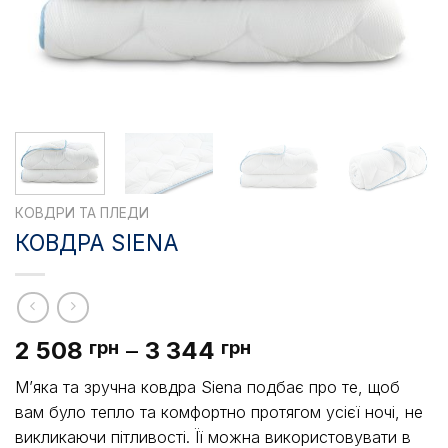
КОВДРИ ТА ПЛЕДИ
КОВДРА SIENA
Діапазон
2 508
–
3 344
грн
грн
цін:
М’яка та зручна ковдра Siena подбає про те, щоб
від
вам було тепло та комфортно протягом усієї ночі, не
2
викликаючи пітливості. Її можна використовувати в
508 грн