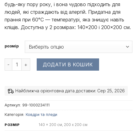
будь-яку пору року, і вона чудово підходить для
до
людей, які страждають від алергій. Придатна для
3
прання при 60°C — температурі, яка знищує навіть
344 грн
кліщів. Доступна у 2 розмірах: 140×200 і 200×200 см.
розмір
Ковдра Siena кількість
ДОДАТИ В КОШИК
Найближча орієнтовна дата доставки: Сер 25, 2026
Артикул:
99-1000234111
Категорія:
Ковдри та пледи
140 x 200 см, 200 x 200 см
РОЗМІР