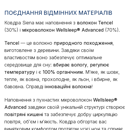
ПОЄДНАННЯ ВІДМІННИХ МАТЕРІАЛІВ
Ковдра Siena має наповнення з
волокон Tencel
(30%) і
мікроволокон Wellsleep® Advanced
(70%).
Tencel
— це волокно
природного походження
,
виготовлене з деревини. Завдяки своїм
властивостям воно забезпечує оптимальне
середовище для сну:
вбирає вологу
,
регулює
температуру
і є
100% органічним
. М’яке, як шовк,
тепле, як вовна, прохолодне, як льон, і вбирне, як
бавовна. Справді
інноваційні волокна
!
Наповнення з пухнастих мікроволокон
Wellsleep®
Advanced
завдяки своїй унікальній структурі створює
повітряні кишені
та забезпечує добру циркуляцію
повітря, об’єм і м’якість. Ковдра обгортає вас
винятковим комфортом протягом усієї ночі та сприяє