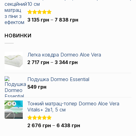
672 грн.
10 см
Діапазон
Оцінено в
3 135
грн
–
7 838
грн
5.00
з 5
цін:
від
НОВИНКИ
3
135 грн
до
Легка ковдра Dormeo Aloe Vera
7
Діапазон
2 717
грн
–
3 344
грн
838 грн
цін:
від
Подушка Dormeo Essential
2
549
грн
717 грн
до
3
Тонкий матрац-топер Dormeo Aloe Vera
344 грн
Vitalis+ 2в1, 5 см
Діапазон
Оцінено в
2 676
грн
–
6 438
грн
5.00
з 5
цін: