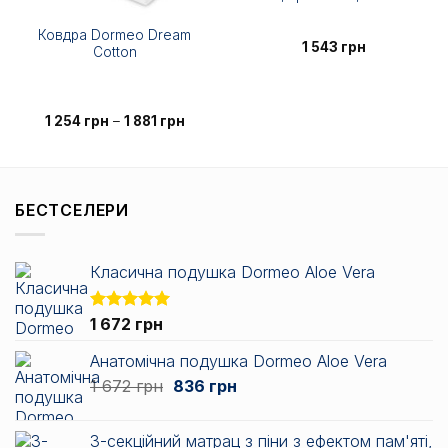
Ковдра Dormeo Dream
1 543
грн
Cotton
азон
Діапазон
1 254
грн
–
1 881
грн
цін:
від
1
рн
254 грн
до
1
БЕСТСЕЛЕРИ
грн
881 грн
Класична подушка Dormeo Aloe Vera
Оцінено в
1 672
грн
5.00
з 5
Анатомічна подушка Dormeo Aloe Vera
Оригінальна
Поточна
1 672
грн
836
грн
ціна:
ціна:
1
836 грн.
3-секційний матрац з піни з ефектом пам'яті,