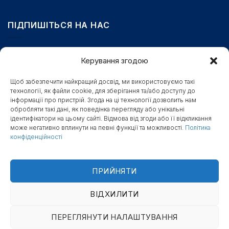
ПІДПИШІТЬСЯ НА НАС
Email
Керування згодою
Щоб забезпечити найкращий досвід, ми використовуємо такі
технології, як файли cookie, для зберігання та/або доступу до
Поле обов’язкове для заповнення.
інформації про пристрій. Згода на ці технології дозволить нам
обробляти такі дані, як поведінка перегляду або унікальні
Станьте першими, хто отримає бонуси, новини та
ідентифікатори на цьому сайті. Відмова від згоди або її відкликання
доступ до секретних знижок
може негативно вплинути на певні функції та можливості.
Політика
конфіденційності
ПІДПИСАТИСЯ
ПРИЙНЯТИ
ВІДХИЛИТИ
ПЕРЕГЛЯНУТИ НАЛАШТУВАННЯ