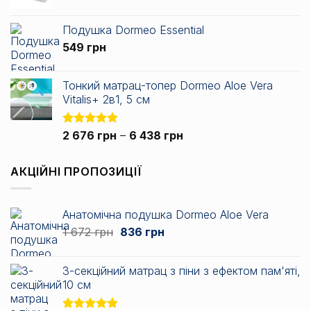
цін:
від
Подушка Dormeo Essential
2
549
грн
717 грн
до
3
Тонкий матрац-топер Dormeo Aloe Vera
344 грн
Vitalis+ 2в1, 5 см
Діапазон
Оцінено в
2 676
грн
–
6 438
грн
5.00
з 5
цін:
від
АКЦІЙНІ ПРОПОЗИЦІЇ
2
676 грн
до
Анатомічна подушка Dormeo Aloe Vera
6
Оригінальна
Поточна
1 672
грн
836
грн
438 грн
ціна:
ціна:
1
836 грн.
3-секційний матрац з піни з ефектом пам'яті,
672 грн.
10 см