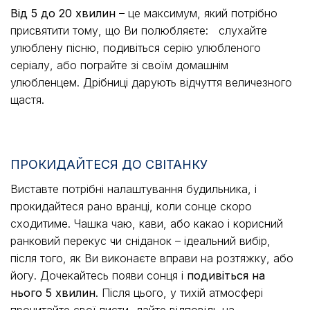
Від 5 до 20 хвилин
– це максимум, який потрібно
присвятити тому, що Ви полюбляєте: слухайте
улюблену пісню, подивіться серію улюбленого
серіалу, або пограйте зі своїм домашнім
улюбленцем. Дрібниці дарують відчуття величезного
щастя.
ПРОКИДАЙТЕСЯ ДО СВІТАНКУ
Виставте потрібні налаштування будильника, і
прокидайтеся рано вранці, коли сонце скоро
сходитиме. Чашка чаю, кави, або какао і корисний
ранковий перекус чи сніданок – ідеальний вибір,
після того, як Ви виконаєте вправи на розтяжку, або
йогу. Дочекайтесь появи сонця і
подивіться на
нього 5 хвилин
. Після цього, у тихій атмосфері
прочитайте свої листи, дайте відповідь на