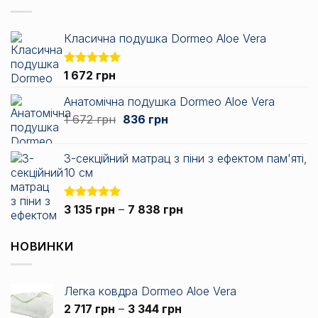
Класична подушка Dormeo Aloe Vera
Оцінено в
1 672
грн
5.00
з 5
Анатомічна подушка Dormeo Aloe Vera
Оригінальна
Поточна
1 672
грн
836
грн
ціна:
ціна:
1
836 грн.
3-секційний матрац з піни з ефектом пам'яті,
672 грн.
10 см
Діапазон
Оцінено в
3 135
грн
–
7 838
грн
5.00
з 5
цін:
від
НОВИНКИ
3
135 грн
до
Легка ковдра Dormeo Aloe Vera
7
Діапазон
2 717
грн
–
3 344
грн
838 грн