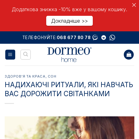
Додаткова знижка -10% вже у вашому кошику.
Докладніше >>
Skip
ТЕЛЕФОНУЙТЕ:
068 677 80 78
to
content
ЗДОРОВ'Я ТА КРАСА
,
СОН
НАДИХАЮЧІ РИТУАЛИ, ЯКІ НАВЧАТЬ
ВАС ДОРОЖИТИ СВІТАНКАМИ