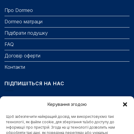
Про Dormeo
Dormeo матраци
Підібрати подушку
FAQ
Договір оферти
Контакти
ПІДПИШІТЬСЯ НА НАС
Email
Керування згодою
Щоб забезпечити найкращий досвід, ми використовуємо такі
технології, як файли cookie, для зберігання та/або доступу до
Поле обов’язкове для заповнення.
інформації про пристрій. Згода на ці технології дозволить нам
обробляти такі дані, як поведінка перегляду або унікальні
Станьте першими, хто отримає бонуси, новини та