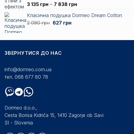
Діапазон
Оцінено в
3 135
грн
–
7 838
грн
5.00
з 5
цін:
Класична подушка Dormeo Dream Cotton
від
Оригінальна
Поточна
2 090
грн
627
грн
3
ціна:
ціна:
135 грн
2
627 грн.
до
090 грн.
7
838 грн
ЗВЕРНУТИСЯ ДО НАС
info@dormeo.com.ua
тел. 068 677 80 78
Dormeo d.o.o.,
Cesta Borisa Kidriča 15, 1410 Zagorje ob Savi
SI - Slovenia